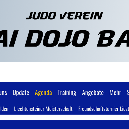
uns
Update
Agenda
Training
Angebote
Mehr
lden
Liechtensteiner Meisterschaft
Freundschaftsturnier Liest