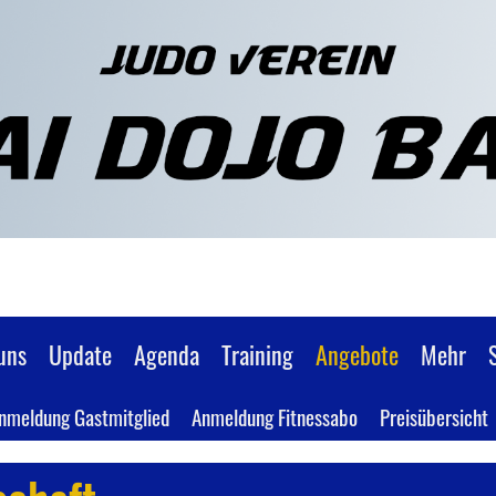
uns
Update
Agenda
Training
Angebote
Mehr
nmeldung Gastmitglied
Anmeldung Fitnessabo
Preisübersicht